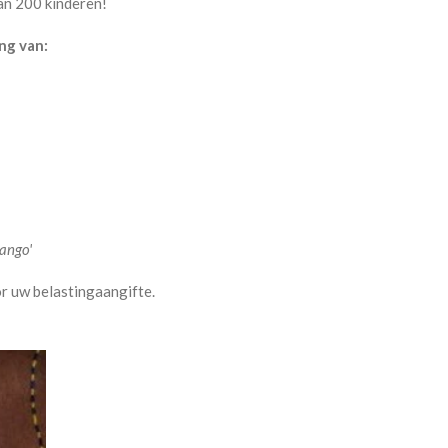
an 200 kinderen!
ng van:
ango'
r uw belastingaangifte.