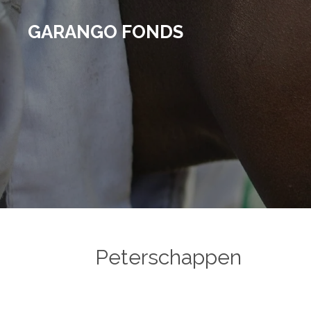
Ga
GARANGO FONDS
direct
naar
de
hoofdinhoud
Peterschappen